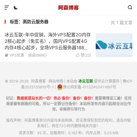



标签：高防云服务器
共 1 篇文章
冰云互联-年中促销，海外VPS配置2G内存
2核心起步（免实名），国内VPS配置4G
内存4核心起步，全场VPS云服务器188元/
年起！
VPS优惠
阅读(6690)
赞(
22
)


© 2019-2026
阿森博客
网站地图
| 本站由
冰云互联
提供云计算服务 |
豫ICP
备2025135810号-1
|
豫公网安备 41132402411697号
切记：
数据就是站长的一切！务必 备份！备份！备份！
重要事情说三遍！任何
商家都有跑路的可能，所以一定要记住备份！本站所发布内容只起综合对比作
用，非推荐引导行为
版权声明：阿森博客部分内容均来自网络，若无意侵犯到您的权利，请及时联
系我们，将在72小时内删除相关内容！
请求次数：35 次，加载用时：0.162 秒，内存占用：5.05 MB