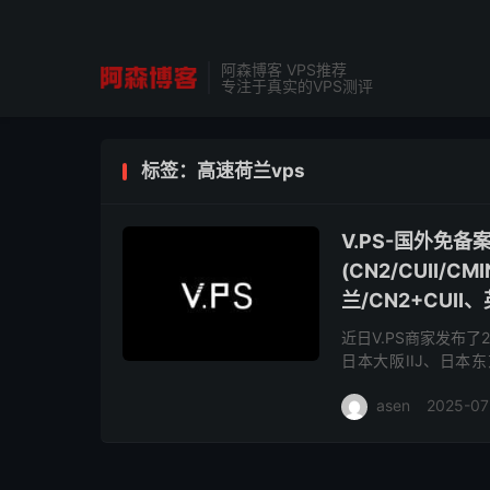
阿森博客 VPS推荐
专注于真实的VPS测评
标签：高速荷兰vps
V.PS-国外免
(CN2/CUII/
兰/CN2+CUII
近日V.PS商家发布
日本大阪IIJ、日本
CU2(as9929)、德国
asen
2025-07