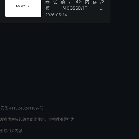
器促销，4G内存/2
核/40GSSD/1T流
量/450Mbps带宽，低至36元/
2026-05-14
月
备 41132402411697号
发布内容只起综合对比作用，非推荐引导行为
内删除相关内容！