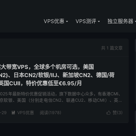
VPS优惠
VPS测评
独立服务器
共 1 篇文章
备案大带宽VPS，全球多个机房可选，美国
CMIN2)、日本CN2/软银/IIJ、新加坡CN2、德国/荷
、英国CUII，特价优惠低至€6.95/月
了2025年最新特价优惠促销活动，旗下数据中心众多，有香港CMI、
东京软银、美国（分别走电信CN2、联通CU2、移动CMI）、英国
CU2(as9929)、荷兰双高端(联通走...
-29
VPS优惠
阅读(1978)
赞(
3
)

