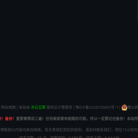
网站地图
| 本站由
冰云互联
提供云计算服务 |
豫ICP备2025135810号-1
|
豫公网安
份！备份！
重要事情说三遍！任何商家都有跑路的可能，所以一定要记住备份！本站所
博客部分内容均来自网络，若无意侵犯到您的权利，请及时联系我们，将在72小时
请求次数：35 次，加载用时：0.189 秒，内存占用：5.34 MB