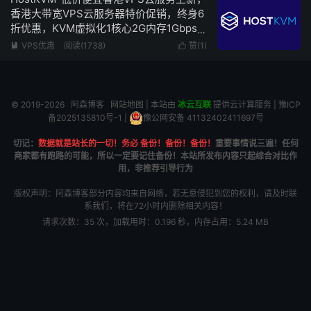
香港大带宽VPS云服务器特价促销，终身6
折优惠，KVM虚拟化1核心2G内存1Gbps
带宽低至5.1美元/月
VPS优惠
阅读(1738)
赞(
1
)


© 2019-2026
阿森博客
网站地图
| 本站由
冰云互联
提供云计算服务 |
豫ICP
备2025135810号-1
|
豫公网安备 41132402411697号
切记：
数据就是站长的一切！务必 备份！备份！备份！
重要事情说三遍！任何
商家都有跑路的可能，所以一定要记住备份！本站所发布内容只起综合对比作
用，非推荐引导行为
版权声明：阿森博客部分内容均来自网络，若无意侵犯到您的权利，请及时联
系我们，将在72小时内删除相关内容！
请求次数：35 次，加载用时：0.196 秒，内存占用：5.24 MB