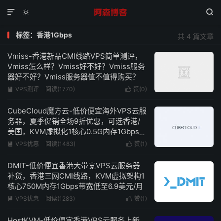



标签：香港1Gbps
共 4 篇文章
Vmiss-香港新品CMI线路VPS简单测评，
Vmiss怎么样？Vmiss好不好？Vmiss服务
器好不好？Vmiss服务器值不值得购买？
VPS测评
阅读(1770)
赞(
0
)


CubeCloud魔方云-低价便宜海外VPS云服
务器，夏季促销全场9折优惠，可选香港/
美国，KVM虚拟化1核心0.5G内存1Gbps带
宽低至39元/月
VPS优惠
阅读(1483)
赞(
1
)


DMIT-低价便宜香港大带宽VPS云服务器
补货，香港三网CMI线路，KVM虚拟架构1
核心750M内存1Gbps带宽低至6.9美元/月
VPS优惠
阅读(1283)
赞(
1
)


HostKVM-低价便宜香港VPS云服务上新，