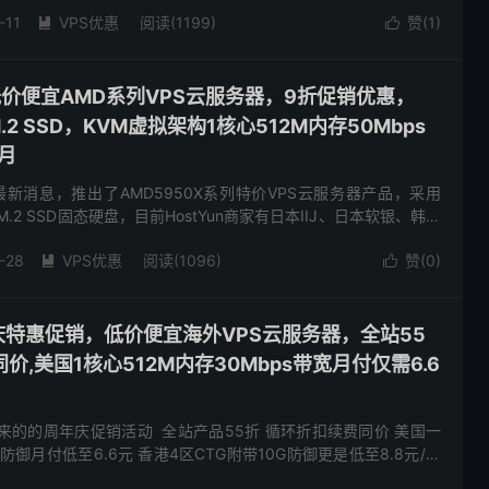
G内存7Mbps带宽不限流量低至36元/月，还有1Gbps带宽...
-11
VPS优惠
阅读(1199)
赞(
1
)


香港低价便宜AMD系列VPS云服务器，9折促销优惠，
.2 SSD，KVM虚拟架构1核心512M内存50Mbps
/月
了最新消息，推出了AMD5950X系列特价VPS云服务器产品，采用
M.2 SSD固态硬盘，目前HostYun商家有日本IIJ、日本软银、韩国
敦cu2等数据中心和网络线路可...
-28
VPS优惠
阅读(1096)
赞(
0
)


庆特惠促销，低价便宜海外VPS云服务器，全站55
,美国1核心512M内存30Mbps带宽月付仅需6.6
来的的周年庆促销活动 全站产品55折 循环折扣续费同价 美国一
G防御月付低至6.6元 香港4区CTG附带10G防御更是低至8.8元/月
次文章了 站长本人也用了这家快一年了 手里...