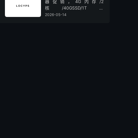
器促销，4G内存/2
核/40GSSD/1T流
量/450Mbps带宽，低至36元/
2026-05-14
月