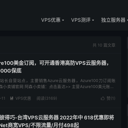
VPS优惠
VPS测评
独立服务器
共 10 篇文章
ure100美金订阅，可开通香港高防VPS云服务器，
00G保底
长自营站点，主要销售Azure云服务器，Azure100刀订阅账
 阿森小卖铺官网 阿森小卖铺：点击直达>> 主营Azure100美元账户
用金 有效期一年 可用开...
-11
VPS优惠
阅读(3169)
赞(
1
)


彼得巧-台湾VPS云服务器 2022年中 618优惠即将
Net商宽VPS/不限流量/月付498起