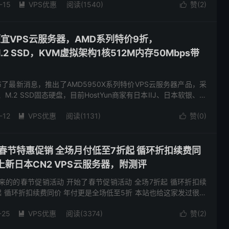
-15
VPS优惠
阅读(1540)
赞(
2
)


港便宜VPS云服务器，AMD系列特价9折，
.2 SSD，KVM虚拟架构1核512M内存50Mbps带
发布了最新消息，推出了AMD5950X系列特价VPS云服务器产品，采
、M.2 SSD固态硬盘，目前HostYun商家有日本IIJ、日本软银、韩
伦敦cu2等数据中心和网络线...
-12
VPS优惠
阅读(1131)
赞(
0
)


22春节特惠促销 全场月付低至7折起 循环折扣续费同
上新日本CN2 VPS云服务器，附测评
来的的春节促销活动 开始了春节促销活动 全场7折起 循环折扣续
起 循环折扣续费同价 年付更是全场低至5折 本站也给这家发过很多
用了这家快一年了 手里也有很多台这家的机器 年付可以...
-25
VPS优惠
阅读(3374)
赞(
2
)

