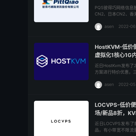
PQS彼得巧网络信息
CN2、日本CN2、香港
动态IP家宽VDS，支持
asen
2022-06
HostKVM-
虚拟化1核心1G内
近日HostKvm发布
方案进行特价优惠，三网
默认分配50Mbps带
asen
2022-05
LOCVPS-低
场/新品8折，KV
近日LOCVPS发布
品，有小带宽不限流