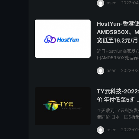
asen
2022-04
HostYun-香
AMD5950X、M
宽低至16.2元/月
近日HostYun商家
用AMD5950X处理器
国BGP、美国cera、
asen
2022-03
TY云科技-20
价 年付低至5折 
今天收到TY云科技发
费同价 日本一区6折
次文章了 站长本人也
asen
2022-01