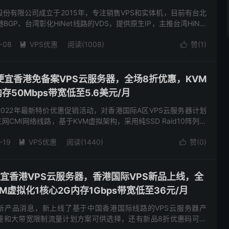
股份有限公司成立于2015年，专注销售VPS和实体机，目前有台北
BGP、台湾彰化HiNet线路的VDS，提供原生IP，主推台湾HiNet
API自助换IP。同时提供台湾彰化机...
-08
VPS优惠
阅读(1008)
赞(
1
)


低价便宜香港免备案VPS云服务器，全场8折优惠，KVM
存50Mbps带宽低至5.6美元/月
了2022年最新特价优惠促销活动，对香港国际A区VPS云服务器计划
CMI网络线路，基于KVM虚拟架构，采用纯SSD Raid10阵列，
宽，最低配优惠后仅5.6美元/月，有需要...
-19
VPS优惠
阅读(1440)
赞(
0
)


价便宜香港VPS云服务器，香港国际VPS新品上线，全
M虚拟化1核心2G内存1Gbps带宽低至36元/月
了新产品消息，新上线了基于中国香港国际线路的VPS云服务器产
量和大带宽限制流量计划方案可供选择，还有新品8折优惠码可以