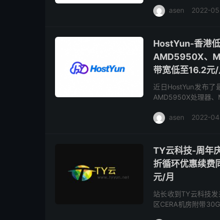
使用，最低配置1黑犀2
asen
2022-05
HostYun-
AMD5950X、M
带宽低至16.2元
近日HostYun发布
AMD5950X处理器、
BGP、美国cera、伦
asen
2022-04
TY云科技-周年
折循环优惠续费同价
元/月
站长收到TY云科技发
区CERA机房附带30
本站也给这家发过很多