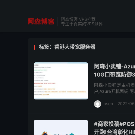
阿森博客 VPS推荐
专注于真实的VPS测评
标签：香港大带宽服务器
阿森小卖铺-Az
10G口带宽防御3
阿森小卖铺是主机淘站
户,Azure开机面板
账户内包含100美元试
asen
2022-06
#商家投稿#PQS
开跑!台湾彰化Hi