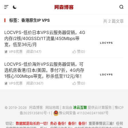



标签：香港原生IP VPS
共 2 篇文章
LOCVPS-低价日本VPS云服务器促销，4G
内存/2核/40GSSD/1T流量/450Mbps带
宽，低至36元/月
VPS优惠
阅读(147)
赞(
0
)


LOCVPS-低价海外VPS云服务器促销，可
选机房香港/日本/美国，季付7折，4G内存
1核心100Mbps带宽，秒杀低至112元/年！
VPS优惠
阅读(1367)
赞(
0
)


© 2019-2026
阿森博客
网站地图
| 本站由
冰云互联
提供云计算服务 |
豫ICP
备2025135810号-1
|
豫公网安备 41132402411697号
切记：
数据就是站长的一切！务必 备份！备份！备份！
重要事情说三遍！任何