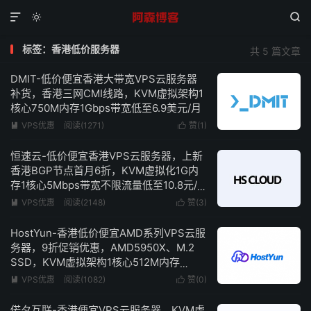



标签：香港低价服务器
共 5 篇文章
DMIT-低价便宜香港大带宽VPS云服务器
补货，香港三网CMI线路，KVM虚拟架构1
核心750M内存1Gbps带宽低至6.9美元/月
VPS优惠
阅读(1271)
赞(
1
)


恒速云-低价便宜香港VPS云服务器，上新
香港BGP节点首月6折，KVM虚拟化1G内
存1核心5Mbps带宽不限流量低至10.8元/
月
VPS优惠
阅读(2148)
赞(
3
)


HostYun-香港低价便宜AMD系列VPS云服
务器，9折促销优惠，AMD5950X、M.2
SSD，KVM虚拟架构1核心512M内存
50Mbps带宽低至16.2元/月
VPS优惠
阅读(1082)
赞(
0
)


偌夕互联-香港便宜VPS云服务器，KVM虚