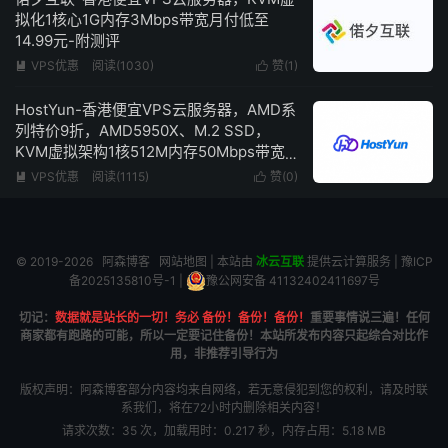
拟化1核心1G内存3Mbps带宽月付低至
14.99元-附测评
VPS优惠
阅读(1030)
赞(
1
)


HostYun-香港便宜VPS云服务器，AMD系
列特价9折，AMD5950X、M.2 SSD，
KVM虚拟架构1核512M内存50Mbps带宽
低至16.2元/月
VPS优惠
阅读(1115)
赞(
0
)


© 2019-2026
阿森博客
网站地图
| 本站由
冰云互联
提供云计算服务 |
豫ICP
备2025135810号-1
|
豫公网安备 41132402411697号
切记：
数据就是站长的一切！务必 备份！备份！备份！
重要事情说三遍！任何
商家都有跑路的可能，所以一定要记住备份！本站所发布内容只起综合对比作
用，非推荐引导行为
版权声明：阿森博客部分内容均来自网络，若无意侵犯到您的权利，请及时联
系我们，将在72小时内删除相关内容！
请求次数：35 次，加载用时：0.217 秒，内存占用：5.18 MB