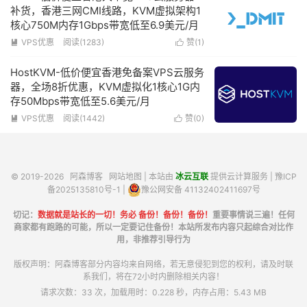
补货，香港三网CMI线路，KVM虚拟架构1
核心750M内存1Gbps带宽低至6.9美元/月
VPS优惠
阅读(1283)
赞(
1
)


HostKVM-低价便宜香港免备案VPS云服务
器，全场8折优惠，KVM虚拟化1核心1G内
存50Mbps带宽低至5.6美元/月
VPS优惠
阅读(1442)
赞(
0
)


© 2019-2026
阿森博客
网站地图
| 本站由
冰云互联
提供云计算服务 |
豫ICP
备2025135810号-1
|
豫公网安备 41132402411697号
切记：
数据就是站长的一切！务必 备份！备份！备份！
重要事情说三遍！任何
商家都有跑路的可能，所以一定要记住备份！本站所发布内容只起综合对比作
用，非推荐引导行为
版权声明：阿森博客部分内容均来自网络，若无意侵犯到您的权利，请及时联
系我们，将在72小时内删除相关内容！
请求次数：33 次，加载用时：0.228 秒，内存占用：5.43 MB