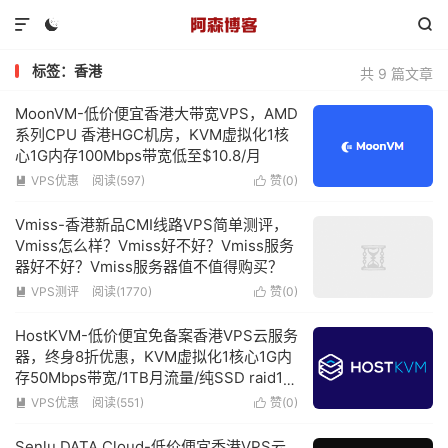



标签：香港
共 9 篇文章
MoonVM-低价便宜香港大带宽VPS，AMD
系列CPU 香港HGC机房，KVM虚拟化1核
心1G内存100Mbps带宽低至$10.8/月
VPS优惠
阅读(597)
赞(
0
)


Vmiss-香港新品CMI线路VPS简单测评，
Vmiss怎么样？Vmiss好不好？Vmiss服务
器好不好？Vmiss服务器值不值得购买？
VPS测评
阅读(1770)
赞(
0
)


HostKVM-低价便宜免备案香港VPS云服务
器，终身8折优惠，KVM虚拟化1核心1G内
存50Mbps带宽/1TB月流量/纯SSD raid10
阵列低至$5.6/月
VPS优惠
阅读(551)
赞(
0
)


Senlu DATA Cloud-低价便宜香港VPS云