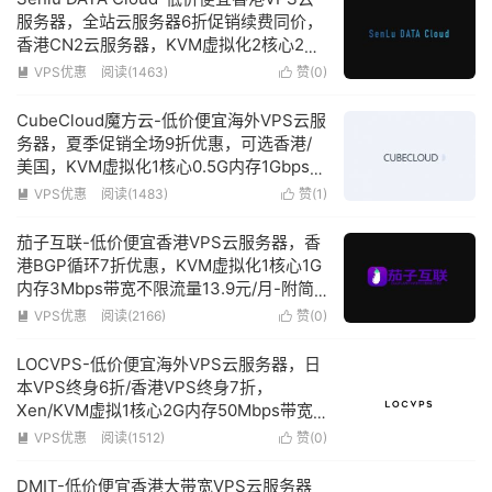
服务器，全站云服务器6折促销续费同价，
香港CN2云服务器，KVM虚拟化2核心2G
内存3Mbps带宽不限流量低至18元/月
VPS优惠
阅读(1463)
赞(
0
)


CubeCloud魔方云-低价便宜海外VPS云服
务器，夏季促销全场9折优惠，可选香港/
美国，KVM虚拟化1核心0.5G内存1Gbps带
宽低至39元/月
VPS优惠
阅读(1483)
赞(
1
)


茄子互联-低价便宜香港VPS云服务器，香
港BGP循环7折优惠，KVM虚拟化1核心1G
内存3Mbps带宽不限流量13.9元/月-附简
单测评
VPS优惠
阅读(2166)
赞(
0
)


LOCVPS-低价便宜海外VPS云服务器，日
本VPS终身6折/香港VPS终身7折，
Xen/KVM虚拟1核心2G内存50Mbps带宽
低至31元/月
VPS优惠
阅读(1512)
赞(
0
)


DMIT-低价便宜香港大带宽VPS云服务器