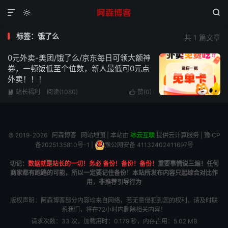



标签：饿了么
共 1 篇文章
0元外卖-美团/饿了么/京东每日可领大额神
券，一顿饭低至个位数，新人最低可0元点
外卖！！！
站长福利
阅读(1080)
赞(
0
)


© 2019-2026
阿森博客
网站地图
| 本站由
冰云互联
提供云计算服务 |
豫ICP
备2025135810号-1
|
豫公网安备 41132402411697号
切记：
数据就是站长的一切！务必 备份！备份！备份！
重要事情说三遍！任何
商家都有跑路的可能，所以一定要记住备份！本站所发布内容只起综合对比作
用，非推荐引导行为
版权声明：阿森博客部分内容均来自网络，若无意侵犯到您的权利，请及时联
系我们，将在72小时内删除相关内容！
请求次数：33 次，加载用时：0.179 秒，内存占用：5.02 MB