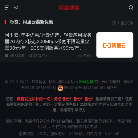



标签：阿里云最新优惠
共 1 篇文章
阿里云-年中优惠/上云优选，轻量应用服务
器2G内存2核心200Mbps带宽不限流量仅
需38元/年，ECS实例服务器99元/年，续
费同价！！！
VPS优惠
阅读(1027)
赞(
0
)


© 2019-2026
阿森博客
网站地图
| 本站由
冰云互联
提供云计算服务 |
豫ICP
备2025135810号-1
|
豫公网安备 41132402411697号
切记：
数据就是站长的一切！务必 备份！备份！备份！
重要事情说三遍！任何
商家都有跑路的可能，所以一定要记住备份！本站所发布内容只起综合对比作
用，非推荐引导行为
版权声明：阿森博客部分内容均来自网络，若无意侵犯到您的权利，请及时联
系我们，将在72小时内删除相关内容！
请求次数：35 次，加载用时：0.188 秒，内存占用：5.03 MB