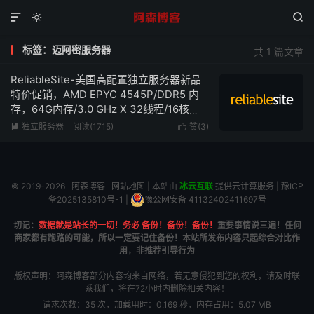



标签：迈阿密服务器
共 1 篇文章
ReliableSite-美国高配置独立服务器新品
特价促销，AMD EPYC 4545P/DDR5 内
存，64G内存/3.0 GHz X 32线程/16核
心/1TB NVMe、1Gbps带宽不限流量低至
独立服务器
阅读(1715)
赞(
3
)


$99/月
© 2019-2026
阿森博客
网站地图
| 本站由
冰云互联
提供云计算服务 |
豫ICP
备2025135810号-1
|
豫公网安备 41132402411697号
切记：
数据就是站长的一切！务必 备份！备份！备份！
重要事情说三遍！任何
商家都有跑路的可能，所以一定要记住备份！本站所发布内容只起综合对比作
用，非推荐引导行为
版权声明：阿森博客部分内容均来自网络，若无意侵犯到您的权利，请及时联
系我们，将在72小时内删除相关内容！
请求次数：35 次，加载用时：0.169 秒，内存占用：5.07 MB