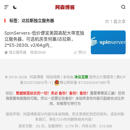



标签：达拉斯独立服务器
共 1 篇文章
SpinServers-低价便宜美国高配大带宽独
立服务器，可选机房圣何塞/达拉斯，
2*E5-2630L v2/64g内
存/1.6TSSD/10Gbps超大带宽低至$89/月
独立服务器
阅读(606)
赞(
0
)


© 2019-2026
阿森博客
网站地图
| 本站由
冰云互联
提供云计算服务 |
豫ICP
备2025135810号-1
|
豫公网安备 41132402411697号
切记：
数据就是站长的一切！务必 备份！备份！备份！
重要事情说三遍！任何
商家都有跑路的可能，所以一定要记住备份！本站所发布内容只起综合对比作
用，非推荐引导行为
版权声明：阿森博客部分内容均来自网络，若无意侵犯到您的权利，请及时联
系我们，将在72小时内删除相关内容！
请求次数：35 次，加载用时：0.174 秒，内存占用：5.12 MB