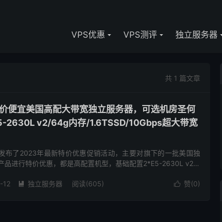
VPS优惠
VPS测评
独立服务器
共 1 篇文章
ers-低价便宜美国高配大带宽独立服务器，可选机房圣何
2630L v2/64g内存/1.6TSSD/10Gbps超大带宽
rs商家发布了2023年最新特价优惠促销活动，主要对旗下的一批美国独
品进行特价优惠，都是高配置机型，基础配置2*E5-2630L v2处
SSD硬盘存储10Gbps超大带宽...
-12
独立服务器
阅读(605)
赞(
0
)

