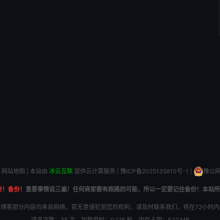
网站地图
| 本站由
冰云互联
提供云计算服务 |
豫ICP备2025135810号-1
|
豫公网安
份！备份！
重要事情说三遍！任何商家都有跑路的可能，所以一定要记住备份！本站所
博客部分内容均来自网络，若无意侵犯到您的权利，请及时联系我们，将在72小时
请求次数：35 次，加载用时：0.175 秒，内存占用：5.12 MB