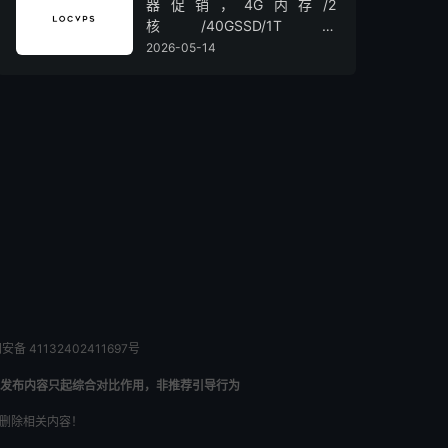
器促销，4G内存/2
核/40GSSD/1T流
量/450Mbps带宽，低至36元/
2026-05-14
月
备 41132402411697号
发布内容只起综合对比作用，非推荐引导行为
内删除相关内容！