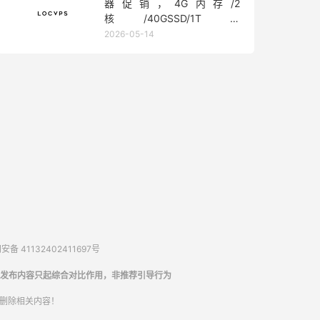
器促销，4G内存/2
核/40GSSD/1T流
量/450Mbps带宽，低至36元/
2026-05-14
月
备 41132402411697号
发布内容只起综合对比作用，非推荐引导行为
内删除相关内容！