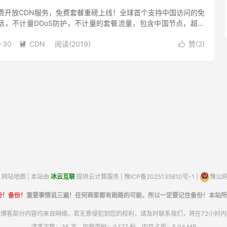
布免费开放CDN服务，免费套餐重磅上线！全球首个支持中国访问的免
活，不计量DDoS防护，不计量的套餐流量，包含中国节点，超过
oS防护能力，覆盖70多个国家的庞大全球网络，通过全球...
-30
CDN
阅读(2019)
赞(
2
)


网站地图
| 本站由
冰云互联
提供云计算服务 |
豫ICP备2025135810号-1
|
豫公网安
份！备份！
重要事情说三遍！任何商家都有跑路的可能，所以一定要记住备份！本站所
博客部分内容均来自网络，若无意侵犯到您的权利，请及时联系我们，将在72小时
请求次数：35 次，加载用时：0.177 秒，内存占用：5.04 MB