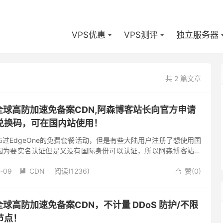
VPS优惠
VPS测评
独立服务器
共 2 篇文章
免费全球高防加速免备案CDN,阿森博客站长向官方申请
兑换码，可在国内站使用！
过EdgeOne的免费套餐活动，但是有些大陆用户注册了想使用国
因为要实名认证但是又没有国际身份可以认证，所以阿森博客站长
官方申请了一些兑换码，可以在腾讯云国内站兑换，免去再次实名认
-09
CDN
阅读(1236)
赞(
0
)


费全球高防加速免备案CDN，不计量 DDoS 防护/不限
节点！