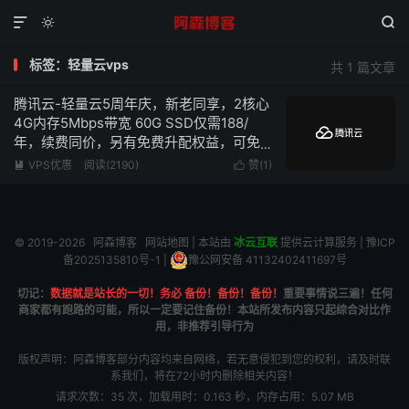



标签：轻量云vps
共 1 篇文章
腾讯云-轻量云5周年庆，新老同享，2核心
4G内存5Mbps带宽 60G SSD仅需188/
年，续费同价，另有免费升配权益，可免
费升级为4核心4G内存
VPS优惠
阅读(2190)
赞(
1
)


© 2019-2026
阿森博客
网站地图
| 本站由
冰云互联
提供云计算服务 |
豫ICP
备2025135810号-1
|
豫公网安备 41132402411697号
切记：
数据就是站长的一切！务必 备份！备份！备份！
重要事情说三遍！任何
商家都有跑路的可能，所以一定要记住备份！本站所发布内容只起综合对比作
用，非推荐引导行为
版权声明：阿森博客部分内容均来自网络，若无意侵犯到您的权利，请及时联
系我们，将在72小时内删除相关内容！
请求次数：35 次，加载用时：0.163 秒，内存占用：5.07 MB