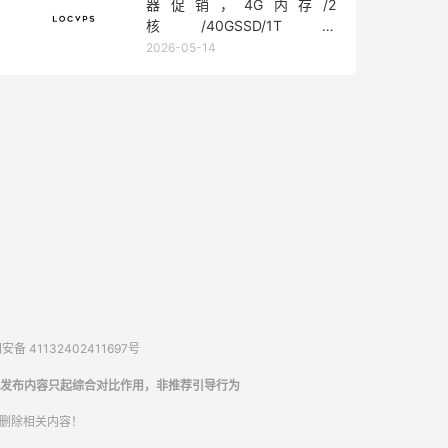
器促销，4G内存/2
核/40GSSD/1T流
量/450Mbps带宽，低至36元/
2026-05-14
月
备 41132402411697号
发布内容只起综合对比作用，非推荐引导行为
内删除相关内容！