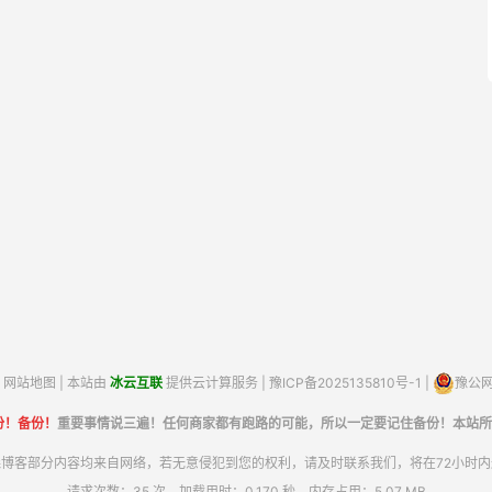
网站地图
| 本站由
冰云互联
提供云计算服务 |
豫ICP备2025135810号-1
|
豫公网安
份！备份！
重要事情说三遍！任何商家都有跑路的可能，所以一定要记住备份！本站所
博客部分内容均来自网络，若无意侵犯到您的权利，请及时联系我们，将在72小时
请求次数：35 次，加载用时：0.170 秒，内存占用：5.07 MB