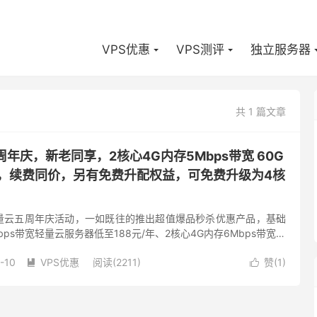
VPS优惠
VPS测评
独立服务器
共 1 篇文章
周年庆，新老同享，2核心4G内存5Mbps带宽 60G
/年，续费同价，另有免费升配权益，可免费升级为4核
量云五周年庆活动，一如既往的推出超值爆品秒杀优惠产品，基础
bps带宽轻量云服务器低至188元/年、2核心4G内存6Mbps带宽低
还能免费升配，中国内地地域2核4G入门型套餐限时免...
-10
VPS优惠
阅读(2211)
赞(
1
)

