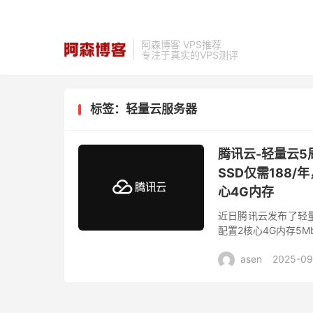
阿森博客 VPS推荐
专注于真实的VPS测评
标签：轻量云服务器
腾讯云-轻量云5
SSD仅需188
心4G内存
近日腾讯云发布了轻
配置2核心4G内存5M
至199元/1年，同时
asen
2025-09