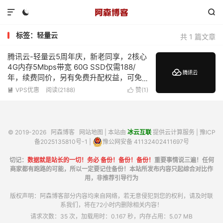



标签：轻量云
共 1 篇文章
腾讯云-轻量云5周年庆，新老同享，2核心
4G内存5Mbps带宽 60G SSD仅需188/
年，续费同价，另有免费升配权益，可免
费升级为4核心4G内存
VPS优惠
阅读(2188)
赞(
1
)


© 2019-2026
阿森博客
网站地图
| 本站由
冰云互联
提供云计算服务 |
豫ICP
备2025135810号-1
|
豫公网安备 41132402411697号
切记：
数据就是站长的一切！务必 备份！备份！备份！
重要事情说三遍！任何
商家都有跑路的可能，所以一定要记住备份！本站所发布内容只起综合对比作
用，非推荐引导行为
版权声明：阿森博客部分内容均来自网络，若无意侵犯到您的权利，请及时联
系我们，将在72小时内删除相关内容！
请求次数：35 次，加载用时：0.167 秒，内存占用：5.07 MB