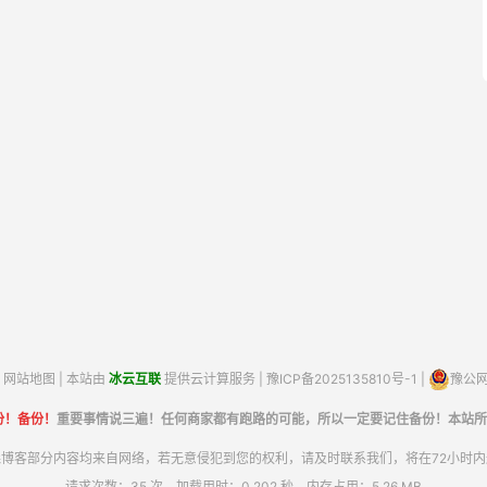
网站地图
| 本站由
冰云互联
提供云计算服务 |
豫ICP备2025135810号-1
|
豫公网安
份！备份！
重要事情说三遍！任何商家都有跑路的可能，所以一定要记住备份！本站所
博客部分内容均来自网络，若无意侵犯到您的权利，请及时联系我们，将在72小时
请求次数：35 次，加载用时：0.202 秒，内存占用：5.26 MB