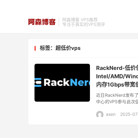
阿森博客 VPS推荐
专注于真实的VPS测评
标签：超低价vps
RackNerd
Intel/AMD/
内存1Gbps带宽低
近日RackNerd发
中心的VPS参与此
亚特兰大、阿什本、新
asen
2025-07