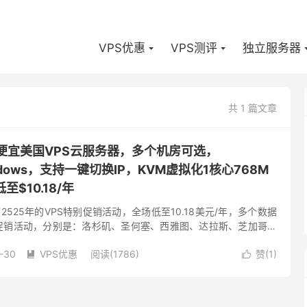
VPS优惠
VPS测评
独立服务器
共 1 篇文章
-低价便宜美国VPS云服务器，多个机房可选，
Windows，支持一键切换IP，KVM虚拟化1核心768M
至$10.18/年
布了2525年的VPS特别促销活动，全场低至10.18美元/年，多个数据
次促销活动，分别是：洛杉矶、圣何塞、西雅图、达拉斯、芝加哥、
泽西、纽约、法国、荷兰。根据国内的绝大多数人的喜...
-30
VPS优惠
阅读(1786)
赞(
1
)

