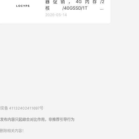
器促销，4G内存/2
核/40GSSD/1T流
量/450Mbps带宽，低至36元/
2026-05-14
月
备 41132402411697号
发布内容只起综合对比作用，非推荐引导行为
内删除相关内容！