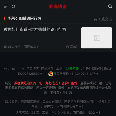



标签：蜘蛛访问行为
共 1 篇文章
教你如何查看日志中蜘蛛的访问行为
SEO技术
阅读(537)
赞(
0
)


© 2019-2026
阿森博客
网站地图
| 本站由
冰云互联
提供云计算服务 |
豫ICP
备2025135810号-1
|
豫公网安备 41132402411697号
切记：
数据就是站长的一切！务必 备份！备份！备份！
重要事情说三遍！任何
商家都有跑路的可能，所以一定要记住备份！本站所发布内容只起综合对比作
用，非推荐引导行为
版权声明：阿森博客部分内容均来自网络，若无意侵犯到您的权利，请及时联
系我们，将在72小时内删除相关内容！
请求次数：33 次，加载用时：0.148 秒，内存占用：5.02 MB