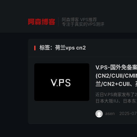
阿森博客 VPS推荐
专注于真实的VPS测评
标签：荷兰vps cn2
V.PS-国外免
(CN2/CUII/
兰/CN2+CUII
近日V.PS商家发布
日本大阪IIJ、日本
CU2(as9929)、德国
asen
2025-07