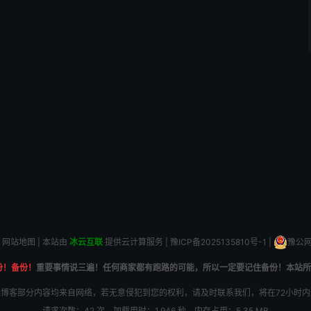
网站地图
| 本站由
冰云互联
提供云计算服务 |
豫ICP备2025135810号-1
|
豫公网安
份！备份！
重要事情说三遍！任何商家都有跑路的可能，所以一定要记住备份！本站所
博客部分内容均来自网络，若无意侵犯到您的权利，请及时联系我们，将在72小时
请求次数：42 次，加载用时：1.946 秒，内存占用：5.35 MB