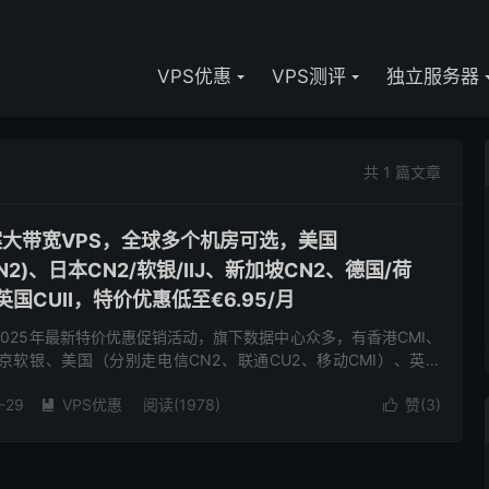
VPS优惠
VPS测评
独立服务器
共 1 篇文章
备案大带宽VPS，全球多个机房可选，美国
CMIN2)、日本CN2/软银/IIJ、新加坡CN2、德国/荷
、英国CUII，特价优惠低至€6.95/月
了2025年最新特价优惠促销活动，旗下数据中心众多，有香港CMI、
东京软银、美国（分别走电信CN2、联通CU2、移动CMI）、英国
CU2(as9929)、荷兰双高端(联通走...
-29
VPS优惠
阅读(1978)
赞(
3
)

