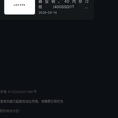
器促销，4G内存/2
核/40GSSD/1T流
量/450Mbps带宽，低至36元/
2026-05-14
月
备 41132402411697号
发布内容只起综合对比作用，非推荐引导行为
内删除相关内容！