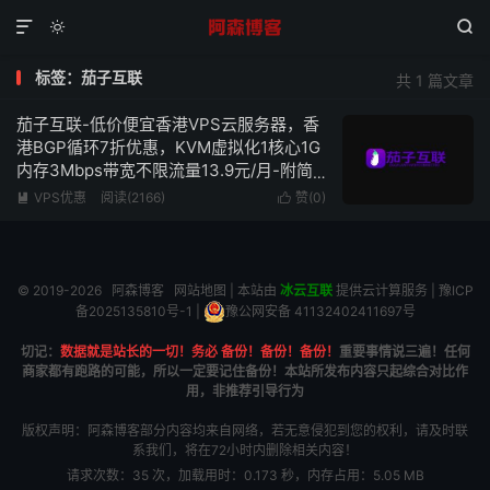



标签：茄子互联
共 1 篇文章
茄子互联-低价便宜香港VPS云服务器，香
港BGP循环7折优惠，KVM虚拟化1核心1G
内存3Mbps带宽不限流量13.9元/月-附简
单测评
VPS优惠
阅读(2166)
赞(
0
)


© 2019-2026
阿森博客
网站地图
| 本站由
冰云互联
提供云计算服务 |
豫ICP
备2025135810号-1
|
豫公网安备 41132402411697号
切记：
数据就是站长的一切！务必 备份！备份！备份！
重要事情说三遍！任何
商家都有跑路的可能，所以一定要记住备份！本站所发布内容只起综合对比作
用，非推荐引导行为
版权声明：阿森博客部分内容均来自网络，若无意侵犯到您的权利，请及时联
系我们，将在72小时内删除相关内容！
请求次数：35 次，加载用时：0.173 秒，内存占用：5.05 MB