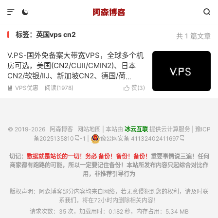



标签：英国vps cn2
共 1 篇文章
V.PS-国外免备案大带宽VPS，全球多个机
房可选，美国(CN2/CUII/CMIN2)、日本
CN2/软银/IIJ、新加坡CN2、德国/荷
兰/CN2+CUII、英国CUII，特价优惠低至
VPS优惠
阅读(1978)
赞(
3
)


€6.95/月
© 2019-2026
阿森博客
网站地图
| 本站由
冰云互联
提供云计算服务 |
豫ICP
备2025135810号-1
|
豫公网安备 41132402411697号
切记：
数据就是站长的一切！务必 备份！备份！备份！
重要事情说三遍！任何
商家都有跑路的可能，所以一定要记住备份！本站所发布内容只起综合对比作
用，非推荐引导行为
版权声明：阿森博客部分内容均来自网络，若无意侵犯到您的权利，请及时联
系我们，将在72小时内删除相关内容！
请求次数：35 次，加载用时：0.182 秒，内存占用：5.34 MB