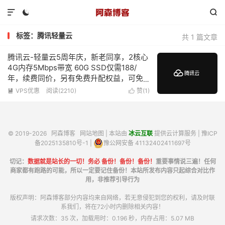



标签：腾讯轻量云
共 1 篇文章
腾讯云-轻量云5周年庆，新老同享，2核心
4G内存5Mbps带宽 60G SSD仅需188/
年，续费同价，另有免费升配权益，可免
费升级为4核心4G内存
VPS优惠
阅读(2210)
赞(
1
)


© 2019-2026
阿森博客
网站地图
| 本站由
冰云互联
提供云计算服务 |
豫ICP
备2025135810号-1
|
豫公网安备 41132402411697号
切记：
数据就是站长的一切！务必 备份！备份！备份！
重要事情说三遍！任何
商家都有跑路的可能，所以一定要记住备份！本站所发布内容只起综合对比作
用，非推荐引导行为
版权声明：阿森博客部分内容均来自网络，若无意侵犯到您的权利，请及时联
系我们，将在72小时内删除相关内容！
请求次数：35 次，加载用时：0.196 秒，内存占用：5.07 MB