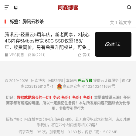



标签：腾讯云秒杀
共 1 篇文章
腾讯云-轻量云5周年庆，新老同享，2核心
4G内存5Mbps带宽 60G SSD仅需188/
年，续费同价，另有免费升配权益，可免
费升级为4核心4G内存
VPS优惠
阅读(2211)
赞(
1
)


© 2019-2026
阿森博客
网站地图
| 本站由
冰云互联
提供云计算服务 |
豫ICP
备2025135810号-1
|
豫公网安备 41132402411697号
切记：
数据就是站长的一切！务必 备份！备份！备份！
重要事情说三遍！任何
商家都有跑路的可能，所以一定要记住备份！本站所发布内容只起综合对比作
用，非推荐引导行为
版权声明：阿森博客部分内容均来自网络，若无意侵犯到您的权利，请及时联
系我们，将在72小时内删除相关内容！
请求次数：35 次，加载用时：0.169 秒，内存占用：5.07 MB