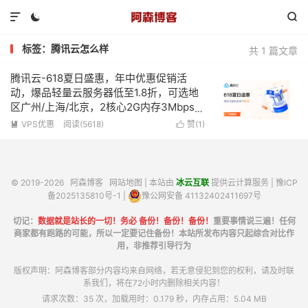



标签：腾讯云怎么样
共 1 篇文章
腾讯云-618夏日盛惠，年中优惠促销活
动，爆品轻量云服务器低至1.8折，可选地
区广州/上海/北京，2核心2G内存3Mbps带
宽低至95元/年
VPS优惠
阅读(5618)
赞(
1
)


© 2019-2026
阿森博客
网站地图
| 本站由
冰云互联
提供云计算服务 |
豫ICP
备2025135810号-1
|
豫公网安备 41132402411697号
切记：
数据就是站长的一切！务必 备份！备份！备份！
重要事情说三遍！任何
商家都有跑路的可能，所以一定要记住备份！本站所发布内容只起综合对比作
用，非推荐引导行为
版权声明：阿森博客部分内容均来自网络，若无意侵犯到您的权利，请及时联
系我们，将在72小时内删除相关内容！
请求次数：35 次，加载用时：0.179 秒，内存占用：5.04 MB