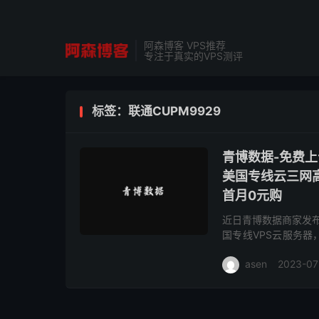
阿森博客 VPS推荐
专注于真实的VPS测评
标签：联通CUPM9929
青博数据-免费上
美国专线云三网高
首月0元购
近日青博数据商家发布
国专线VPS云服务器
程均为三网高端线路，电信
asen
2023-07