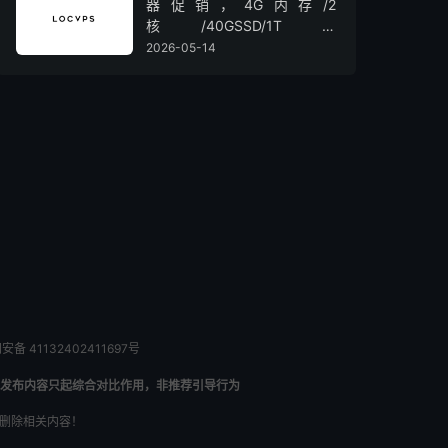
器促销，4G内存/2
核/40GSSD/1T流
量/450Mbps带宽，低至36元/
2026-05-14
月
备 41132402411697号
发布内容只起综合对比作用，非推荐引导行为
内删除相关内容！