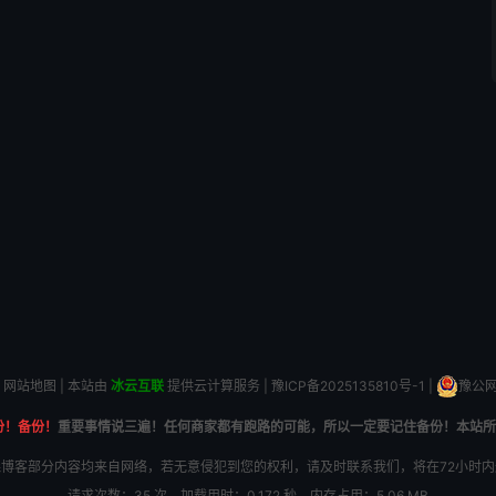
网站地图
| 本站由
冰云互联
提供云计算服务 |
豫ICP备2025135810号-1
|
豫公网安
份！备份！
重要事情说三遍！任何商家都有跑路的可能，所以一定要记住备份！本站所
博客部分内容均来自网络，若无意侵犯到您的权利，请及时联系我们，将在72小时
请求次数：35 次，加载用时：0.172 秒，内存占用：5.06 MB