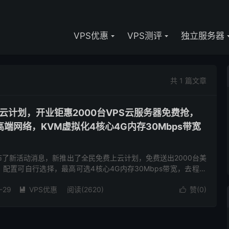
VPS优惠
VPS测评
独立服务器
共 1 篇文章
云计划，开业钜惠2000台VPS云服务器免费抢，
端网络，KVM虚拟化4核心4G内存30Mbps带宽
了新活动消息，新推出了全民免费上云计划，免费送出2000台美
，配置可自行选择，最高可选4核心4G内存30Mbps带宽，去程回
CN2GIA，联通CUPM9929，移动CMIN2 ...
-29
VPS优惠
阅读(2620)
赞(
0
)

