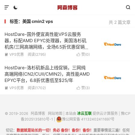



标签：美国 cmin2 vps
共 2 篇文章
HostDare-国外便宜高性能VPS云服务
器，标配AMD EPYC处理器，美国洛杉矶
机房/三网高端网络，全场6.5折优惠促销，
1.5G内存1核心100Mbps带宽低至$24/年
VPS优惠
阅读(2795)
赞(
0
)


HostDare-洛杉矶新品上线促销，三网纯
高端网络(CN2/CUII/CMIN2)，高性能AMD
EPYC平台，6.8折优惠低至$25/年
VPS优惠
阅读(1702)
赞(
3
)


© 2019-2026
阿森博客
网站地图
| 本站由
冰云互联
提供云计算服务 |
豫ICP
备2025135810号-1
|
豫公网安备 41132402411697号
切记：
数据就是站长的一切！务必 备份！备份！备份！
重要事情说三遍！任何