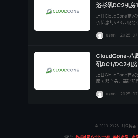
洛杉矶DC2机房1
近日CloudCon
价优惠的VPS云服务器
持3个IPv6可自行添加
asen
2025-07
CloudCone
矶DC1/DC2机
近日CloudCon
服务器产品，基础配置1
添加，SSD存储，，有
asen
2025-07
© 2019-2026
阿森博客
切记：
数据就是站长的一切！务必 备份！备