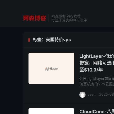
阿森博客 VPS推荐
专注于真实的VPS测评
标签：美国特价vps
LightLaye
带宽，网络可选 
至$10.9/年
近日LightLaye
何塞机房的VPS云服
10.9美元/年，有国
asen
2025-08
CloudCone