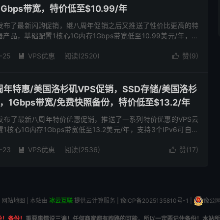
Gbps带宽，特价低至$10.99/年
e商家发布了最新闪购促销，继八周年促销之后又推送了性价比更高的特
产品，基础配置1核心1G内存1Gbps带宽低至10.99美元/年，支
，SSD存储，，有美国洛杉矶DC1和DC2...
-25
VPS优惠
阅读(2520)
赞(
9
)


-八周年特惠/美国洛杉矶VPS促销，SSD存储/美国洛杉
房，1Gbps带宽/免费快照备份，特价低至$13.2/年
e商家发布了最新八周年特价优惠促销，推送了一系列特价优惠的VPS云
核心1G内存1Gbps带宽低至13.2美元/年，支持3个IPv6可自行
美国洛杉矶DC1和DC2可供选择，有需要...
-23
VPS优惠
阅读(2536)
赞(
17
)


网站地图
| 本站由
冰云互联
提供云计算服务 |
豫ICP备2025135810号-1
|
豫公网安
份！备份！
重要事情说三遍！任何商家都有跑路的可能，所以一定要记住备份！本站所