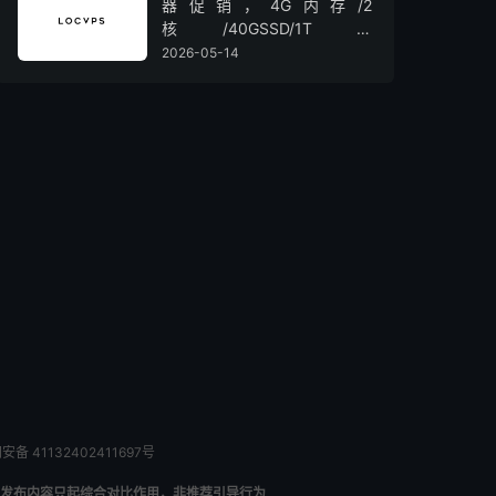
器促销，4G内存/2
核/40GSSD/1T流
量/450Mbps带宽，低至36元/
2026-05-14
月
备 41132402411697号
发布内容只起综合对比作用，非推荐引导行为