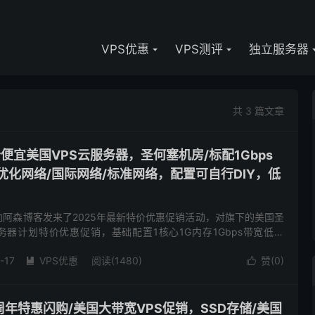
VPS优惠
VPS测评
独立服务器
共 3 篇文章
r-低价便宜美国VPS云服务器，圣何塞机房/标配1Gbps
优化网络/国际网络/标准网络，配置可自行DIY，低
r商家向阿森博客发来了2025年最新特价优惠促销活动，对旗下的美国圣
务器计划特价优惠促销，基础配置1核心1G内存1Gbps带宽低至
际网络、优化网络、标准网络可供选择，机型配置等...
-17
VPS优惠
阅读(1480)
赞(
0
)


-八周年特惠闪购/美国大带宽VPS促销，SSD存储/美国