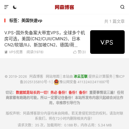



标签：美国快速vp
共 1 篇文章
V.PS-国外免备案大带宽VPS，全球多个机
房可选，美国(CN2/CUII/CMIN2)、日本
CN2/软银/IIJ、新加坡CN2、德国/荷
兰/CN2+CUII、英国CUII，特价优惠低至
VPS优惠
阅读(1978)
赞(
3
)


€6.95/月
© 2019-2026
阿森博客
网站地图
| 本站由
冰云互联
提供云计算服务 |
豫ICP
备2025135810号-1
|
豫公网安备 41132402411697号
切记：
数据就是站长的一切！务必 备份！备份！备份！
重要事情说三遍！任何
商家都有跑路的可能，所以一定要记住备份！本站所发布内容只起综合对比作
用，非推荐引导行为
版权声明：阿森博客部分内容均来自网络，若无意侵犯到您的权利，请及时联
系我们，将在72小时内删除相关内容！
请求次数：35 次，加载用时：0.188 秒，内存占用：5.34 MB