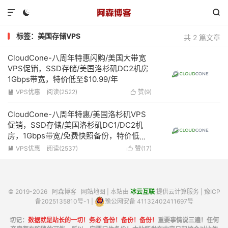



标签：美国存储VPS
共 2 篇文章
CloudCone-八周年特惠闪购/美国大带宽
VPS促销，SSD存储/美国洛杉矶DC2机房
1Gbps带宽，特价低至$10.99/年
VPS优惠
阅读(2522)
赞(
9
)


CloudCone-八周年特惠/美国洛杉矶VPS
促销，SSD存储/美国洛杉矶DC1/DC2机
房，1Gbps带宽/免费快照备份，特价低至
$13.2/年
VPS优惠
阅读(2537)
赞(
17
)


© 2019-2026
阿森博客
网站地图
| 本站由
冰云互联
提供云计算服务 |
豫ICP
备2025135810号-1
|
豫公网安备 41132402411697号
切记：
数据就是站长的一切！务必 备份！备份！备份！
重要事情说三遍！任何