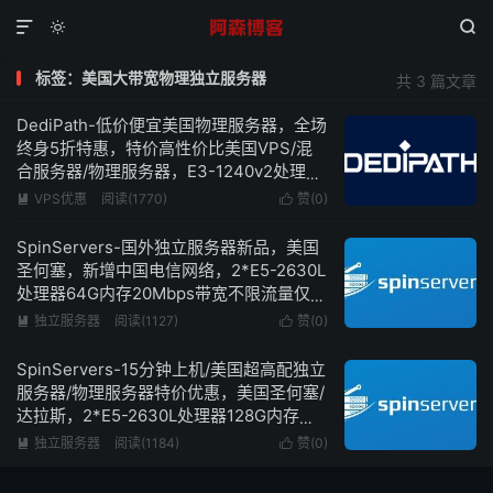



标签：美国大带宽物理独立服务器
共 3 篇文章
DediPath-低价便宜美国物理服务器，全场
终身5折特惠，特价高性价比美国VPS/混
合服务器/物理服务器，E3-1240v2处理器
16G内存1Gbps带宽不限流量仅需39美元/
VPS优惠
阅读(1770)
赞(
0
)


月
SpinServers-国外独立服务器新品，美国
圣何塞，新增中国电信网络，2*E5-2630L
处理器64G内存20Mbps带宽不限流量仅需
139美元/月
独立服务器
阅读(1127)
赞(
0
)


SpinServers-15分钟上机/美国超高配独立
服务器/物理服务器特价优惠，美国圣何塞/
达拉斯，2*E5-2630L处理器128G内存
10Gbps超大带宽仅需89美元/月
独立服务器
阅读(1184)
赞(
0
)

