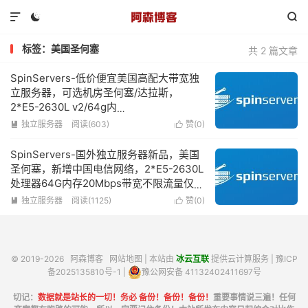



标签：美国圣何塞
共 2 篇文章
SpinServers-低价便宜美国高配大带宽独
立服务器，可选机房圣何塞/达拉斯，
2*E5-2630L v2/64g内
存/1.6TSSD/10Gbps超大带宽低至$89/月
独立服务器
阅读(603)
赞(
0
)


SpinServers-国外独立服务器新品，美国
圣何塞，新增中国电信网络，2*E5-2630L
处理器64G内存20Mbps带宽不限流量仅需
139美元/月
独立服务器
阅读(1125)
赞(
0
)


© 2019-2026
阿森博客
网站地图
| 本站由
冰云互联
提供云计算服务 |
豫ICP
备2025135810号-1
|
豫公网安备 41132402411697号
切记：
数据就是站长的一切！务必 备份！备份！备份！
重要事情说三遍！任何