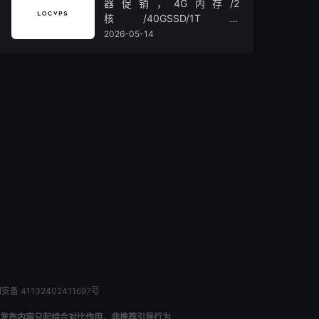
器促销，4G内存/2
核/40GSSD/1T流
量/450Mbps带宽，低至36元/
2026-05-14
月
备 41132402411697号
发布内容只起综合对比作用，非推荐引导行为