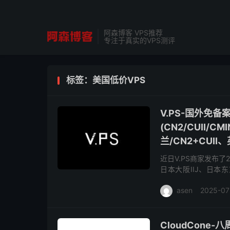
阿森博客 VPS推荐
专注于真实的VPS测评
标签：美国低价VPS
V.PS-国外免
(CN2/CUII/
兰/CN2+CUII
近日V.PS商家发布
日本大阪IIJ、日本
CU2(as9929)、德国
asen
2025-07
CloudCone