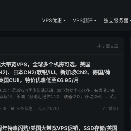
VPS优惠
VPS测评
独立服务器
共 3 篇文章
备案大带宽VPS，全球多个机房可选，美国
CMIN2)、日本CN2/软银/IIJ、新加坡CN2、德国/荷
、英国CUII，特价优惠低至€6.95/月
了2025年最新特价优惠促销活动，旗下数据中心众多，有香港CMI、
东京软银、美国（分别走电信CN2、联通CU2、移动CMI）、英国
CU2(as9929)、荷兰双高端(联通走...
-29
VPS优惠
阅读(1976)
赞(
3
)


-八周年特惠闪购/美国大带宽VPS促销，SSD存储/美国