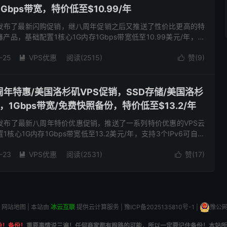
Gbps带宽，特价低至$10.99/年
e商家发布了最新闪购促销，继八周年促销之后又推送了性价比更高的特
产品，基础配置1核心1G内存1Gbps带宽低至10.99美元/年，支
，SSD存储，，有美国洛杉矶DC1和DC2...
-25
VPS优惠
阅读(2515)
赞(
9
)


-八周年特惠/美国洛杉矶VPS促销，SSD存储/美国洛杉
房，1Gbps带宽/免费快照备份，特价低至$13.2/年
e商家发布了最新八周年特价优惠促销，推送了一系列特价优惠的VPS云
核心1G内存1Gbps带宽低至13.2美元/年，支持3个IPv6可自行
美国洛杉矶DC1和DC2可供选择，有需要...
-23
VPS优惠
阅读(2531)
赞(
17
)


网站地图
| 本站由
冰云互联
提供云计算服务 |
豫ICP备2025135810号-1
|
豫公网安
份！备份！
重要事情说三遍！任何商家都有跑路的可能，所以一定要记住备份！本站所