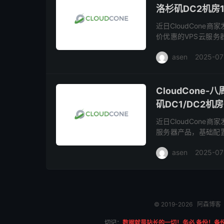
洛杉矶DC2机房1
近日CloudCon
价优惠的VPS云服务器
持3个IPv6可自行添加
asen
2025-07
CloudCone
矶DC1/DC2机
近日CloudCon
服务器产品，基础配置1
添加，SSD存储，，有
asen
2025-07
© 2019-2026
阿森博客
切记：
数据就是站长的一切！务必 备份！备