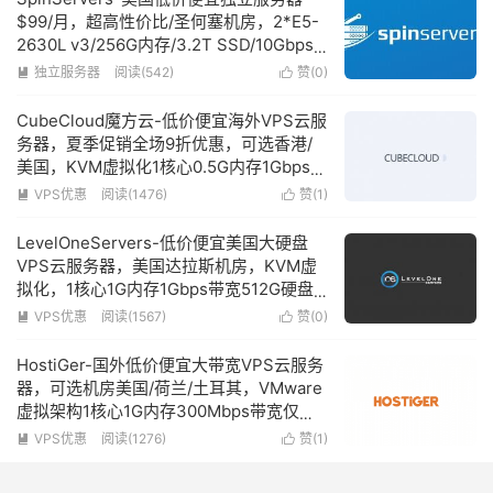
$99/月，超高性价比/圣何塞机房，2*E5-
2630L v3/256G内存/3.2T SSD/10Gbps
超大带宽
独立服务器
阅读(542)
赞(
0
)


CubeCloud魔方云-低价便宜海外VPS云服
务器，夏季促销全场9折优惠，可选香港/
美国，KVM虚拟化1核心0.5G内存1Gbps带
宽低至39元/月
VPS优惠
阅读(1476)
赞(
1
)


LevelOneServers-低价便宜美国大硬盘
VPS云服务器，美国达拉斯机房，KVM虚
拟化，1核心1G内存1Gbps带宽512G硬盘
仅需17美元/年
VPS优惠
阅读(1567)
赞(
0
)


HostiGer-国外低价便宜大带宽VPS云服务
器，可选机房美国/荷兰/土耳其，VMware
虚拟架构1核心1G内存300Mbps带宽仅需1
美元/月
VPS优惠
阅读(1276)
赞(
1
)

