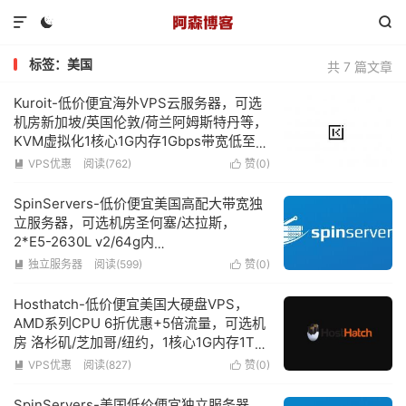



标签：美国
共 7 篇文章
Kuroit-低价便宜海外VPS云服务器，可选
机房新加坡/英国伦敦/荷兰阿姆斯特丹等，
KVM虚拟化1核心1G内存1Gbps带宽低至
£12/年
VPS优惠
阅读(762)
赞(
0
)


SpinServers-低价便宜美国高配大带宽独
立服务器，可选机房圣何塞/达拉斯，
2*E5-2630L v2/64g内
存/1.6TSSD/10Gbps超大带宽低至$89/月
独立服务器
阅读(599)
赞(
0
)


Hosthatch-低价便宜美国大硬盘VPS，
AMD系列CPU 6折优惠+5倍流量，可选机
房 洛杉矶/芝加哥/纽约，1核心1G内存1TB
硬盘低至$33/年
VPS优惠
阅读(827)
赞(
0
)


SpinServers-美国低价便宜独立服务器