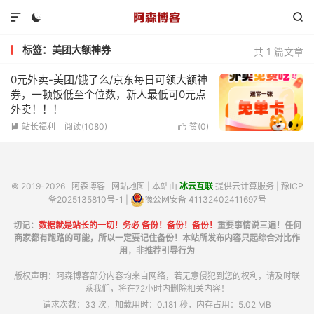



标签：美团大额神券
共 1 篇文章
0元外卖-美团/饿了么/京东每日可领大额神
券，一顿饭低至个位数，新人最低可0元点
外卖！！！
站长福利
阅读(1080)
赞(
0
)


© 2019-2026
阿森博客
网站地图
| 本站由
冰云互联
提供云计算服务 |
豫ICP
备2025135810号-1
|
豫公网安备 41132402411697号
切记：
数据就是站长的一切！务必 备份！备份！备份！
重要事情说三遍！任何
商家都有跑路的可能，所以一定要记住备份！本站所发布内容只起综合对比作
用，非推荐引导行为
版权声明：阿森博客部分内容均来自网络，若无意侵犯到您的权利，请及时联
系我们，将在72小时内删除相关内容！
请求次数：33 次，加载用时：0.181 秒，内存占用：5.02 MB