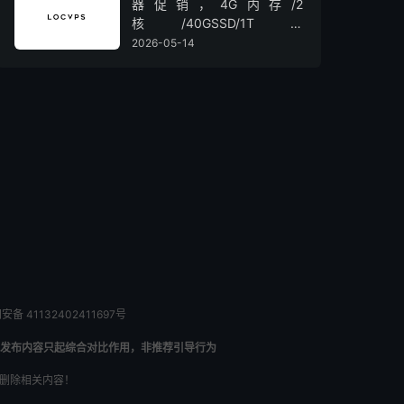
器促销，4G内存/2
核/40GSSD/1T流
量/450Mbps带宽，低至36元/
2026-05-14
月
备 41132402411697号
发布内容只起综合对比作用，非推荐引导行为
内删除相关内容！