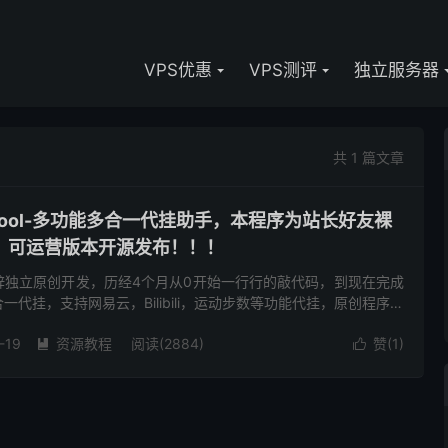
VPS优惠
VPS测评
独立服务器
共 1 篇文章
xTool-多功能多合一代挂助手，本程序为站长好友裸
，可运营版本开源发布！！！
辞独立原创开发，历经4个月从0开始一行行的敲代码，到现在完成
代挂，支持网易云，Bilibili，运动步数等功能代挂，原创程序可
使用中遇到问题可加群反馈 点击进入交流群 演示站点 ...
-19
资源教程
阅读(2884)
赞(
1
)

