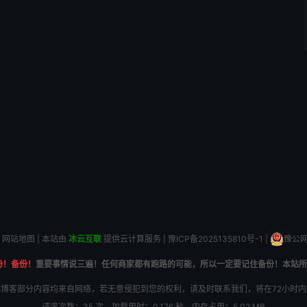
网站地图
| 本站由
冰云互联
提供云计算服务 |
豫ICP备2025135810号-1
|
豫公网安
份！备份！
重要事情说三遍！任何商家都有跑路的可能，所以一定要记住备份！本站所
博客部分内容均来自网络，若无意侵犯到您的权利，请及时联系我们，将在72小时
请求次数：35 次，加载用时：0.176 秒，内存占用：5.02 MB