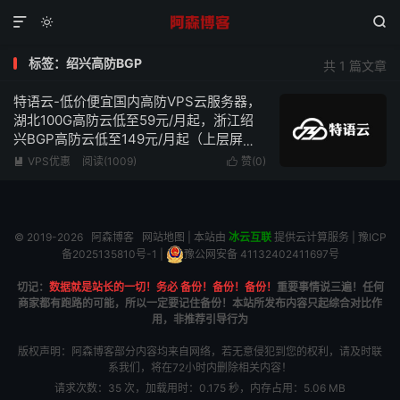



标签：绍兴高防BGP
共 1 篇文章
特语云-低价便宜国内高防VPS云服务器，
湖北100G高防云低至59元/月起，浙江绍
兴BGP高防云低至149元/月起（上层屏蔽
UDP）
VPS优惠
阅读(1009)
赞(
0
)


© 2019-2026
阿森博客
网站地图
| 本站由
冰云互联
提供云计算服务 |
豫ICP
备2025135810号-1
|
豫公网安备 41132402411697号
切记：
数据就是站长的一切！务必 备份！备份！备份！
重要事情说三遍！任何
商家都有跑路的可能，所以一定要记住备份！本站所发布内容只起综合对比作
用，非推荐引导行为
版权声明：阿森博客部分内容均来自网络，若无意侵犯到您的权利，请及时联
系我们，将在72小时内删除相关内容！
请求次数：35 次，加载用时：0.175 秒，内存占用：5.06 MB