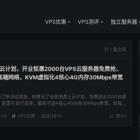
VPS优惠
VPS测评
独立服务器
共 1 篇文章
云计划，开业钜惠2000台VPS云服务器免费抢，
端网络，KVM虚拟化4核心4G内存30Mbps带宽
了新活动消息，新推出了全民免费上云计划，免费送出2000台美
，配置可自行选择，最高可选4核心4G内存30Mbps带宽，去程回
CN2GIA，联通CUPM9929，移动CMIN2 ...
-29
VPS优惠
阅读(2611)
赞(
0
)

