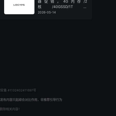
器促销，4G内存/2
核/40GSSD/1T流
量/450Mbps带宽，低至36元/
2026-05-14
月
备 41132402411697号
发布内容只起综合对比作用，非推荐引导行为
内删除相关内容！