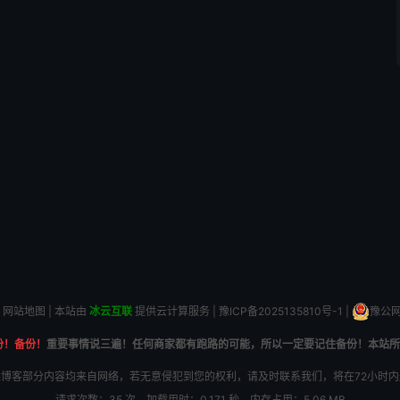
网站地图
| 本站由
冰云互联
提供云计算服务 |
豫ICP备2025135810号-1
|
豫公网安
份！备份！
重要事情说三遍！任何商家都有跑路的可能，所以一定要记住备份！本站所
博客部分内容均来自网络，若无意侵犯到您的权利，请及时联系我们，将在72小时
请求次数：35 次，加载用时：0.171 秒，内存占用：5.06 MB