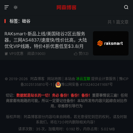



标签：硅谷
共 1 篇文章
RAKsmart-新品上线/美国硅谷2区云服务
器，三网AS4837/速度快/性价比高，大陆
优化VIP线路，特价4折优惠低至$3.8/月
VPS优惠
阅读(1900)
赞(
12
)


© 2019-2026
阿森博客
网站地图
| 本站由
冰云互联
提供云计算服务 |
豫ICP
备2025135810号-1
|
豫公网安备 41132402411697号
切记：
数据就是站长的一切！务必 备份！备份！备份！
重要事情说三遍！任何
商家都有跑路的可能，所以一定要记住备份！本站所发布内容只起综合对比作
用，非推荐引导行为
版权声明：阿森博客部分内容均来自网络，若无意侵犯到您的权利，请及时联
系我们，将在72小时内删除相关内容！
请求次数：35 次，加载用时：0.192 秒，内存占用：5.02 MB