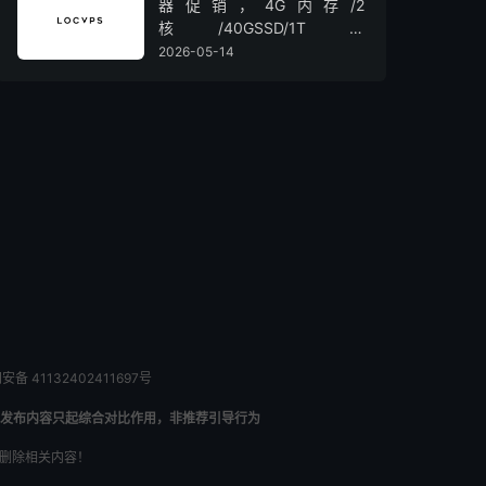
器促销，4G内存/2
核/40GSSD/1T流
量/450Mbps带宽，低至36元/
2026-05-14
月
备 41132402411697号
发布内容只起综合对比作用，非推荐引导行为
内删除相关内容！