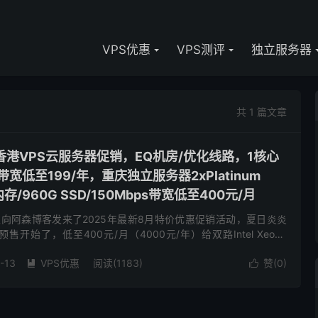
VPS优惠
VPS测评
独立服务器
共 1 篇文章
)-香港VPS云服务器促销，EQ机房/优化线路，1核心
带宽低至199/年，重庆独立服务器2xPlatinum
G内存/960G SSD/150Mbps带宽低至400元/月
商家向阿森博客发来了2025年最新8月特价优惠促销活动，夏日炎炎
开始了，低至400元/月（4000元/年）给双路Intel Xeon®
128G DDR4、960G企...
-13
VPS优惠
阅读(1183)
赞(
0
)

