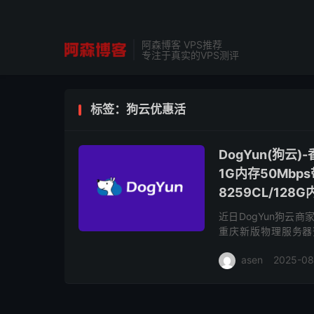
阿森博客 VPS推荐
专注于真实的VPS测评
标签：狗云优惠活
DogYun(狗云
1G内存50Mbps
8259CL/128
近日DogYun狗云
重庆新版物理服务器预售
Platinum 8259CL、
asen
2025-08