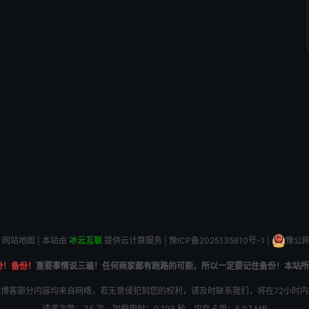
网站地图
| 本站由
冰云互联
提供云计算服务 |
豫ICP备2025135810号-1
|
豫公网安
份！备份！
重要事情说三遍！任何商家都有跑路的可能，所以一定要记住备份！本站所
博客部分内容均来自网络，若无意侵犯到您的权利，请及时联系我们，将在72小时
请求次数：35 次，加载用时：0.193 秒，内存占用：5.07 MB