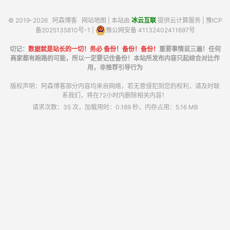
© 2019-2026
阿森博客
网站地图
| 本站由
冰云互联
提供云计算服务 |
豫ICP
备2025135810号-1
|
豫公网安备 41132402411697号
切记：
数据就是站长的一切！务必 备份！备份！备份！
重要事情说三遍！任何
商家都有跑路的可能，所以一定要记住备份！本站所发布内容只起综合对比作
用，非推荐引导行为
版权声明：阿森博客部分内容均来自网络，若无意侵犯到您的权利，请及时联
系我们，将在72小时内删除相关内容！
请求次数：35 次，加载用时：0.169 秒，内存占用：5.16 MB