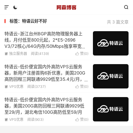



标签：特语云好不好
共 3 篇文章
特语云-浙江台州BGP高防物理服务器上
线，月付低至800元起，2*E5-2696
V3/72核心/64G内存/50Mbps独享带宽仅
需1000元/月，无视UDP/海外攻击，配备
独立服务器
阅读(4139)
赞(
0
)


傲盾防火墙
特语云-低价便宜国内外高防VPS云服务
器，新用户注册首购6折优惠，美国200G
高防回程三网联通9929低至35.4元/月，
湖北电信100G高防低至47.6元/月
VPS优惠
阅读(3737)
赞(
0
)


特语云-低价便宜国内外高防VPS云服务
器，美国200G高防回程三网联通9929低
至29/月，湖北电信100G高防低至59/月
VPS优惠
阅读(903)
赞(
0
)

