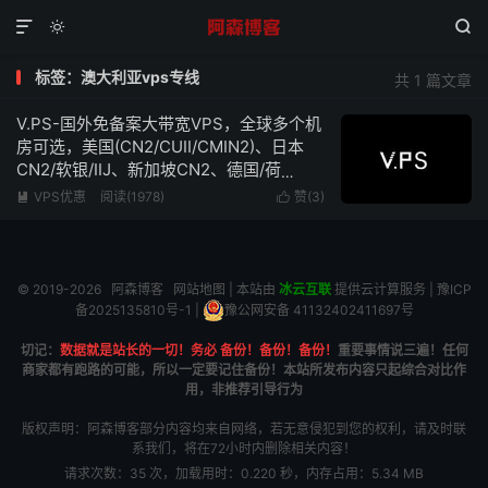



标签：澳大利亚vps专线
共 1 篇文章
V.PS-国外免备案大带宽VPS，全球多个机
房可选，美国(CN2/CUII/CMIN2)、日本
CN2/软银/IIJ、新加坡CN2、德国/荷
兰/CN2+CUII、英国CUII，特价优惠低至
VPS优惠
阅读(1978)
赞(
3
)


€6.95/月
© 2019-2026
阿森博客
网站地图
| 本站由
冰云互联
提供云计算服务 |
豫ICP
备2025135810号-1
|
豫公网安备 41132402411697号
切记：
数据就是站长的一切！务必 备份！备份！备份！
重要事情说三遍！任何
商家都有跑路的可能，所以一定要记住备份！本站所发布内容只起综合对比作
用，非推荐引导行为
版权声明：阿森博客部分内容均来自网络，若无意侵犯到您的权利，请及时联
系我们，将在72小时内删除相关内容！
请求次数：35 次，加载用时：0.220 秒，内存占用：5.34 MB