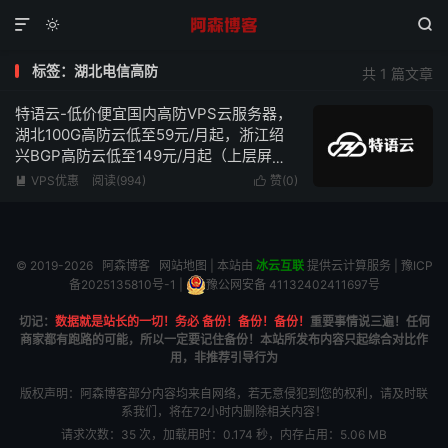



标签：湖北电信高防
共 1 篇文章
特语云-低价便宜国内高防VPS云服务器，
湖北100G高防云低至59元/月起，浙江绍
兴BGP高防云低至149元/月起（上层屏蔽
UDP）
VPS优惠
阅读(994)
赞(
0
)


© 2019-2026
阿森博客
网站地图
| 本站由
冰云互联
提供云计算服务 |
豫ICP
备2025135810号-1
|
豫公网安备 41132402411697号
切记：
数据就是站长的一切！务必 备份！备份！备份！
重要事情说三遍！任何
商家都有跑路的可能，所以一定要记住备份！本站所发布内容只起综合对比作
用，非推荐引导行为
版权声明：阿森博客部分内容均来自网络，若无意侵犯到您的权利，请及时联
系我们，将在72小时内删除相关内容！
请求次数：35 次，加载用时：0.174 秒，内存占用：5.06 MB