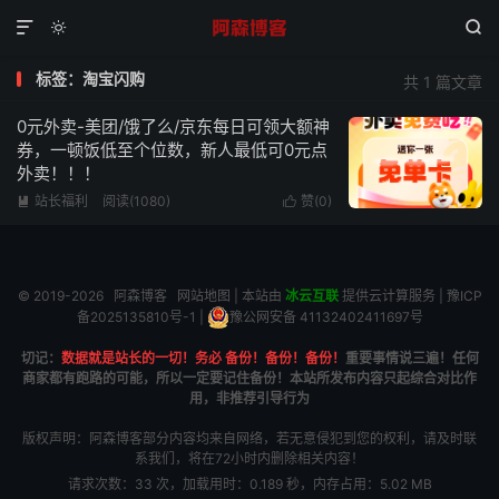



标签：淘宝闪购
共 1 篇文章
0元外卖-美团/饿了么/京东每日可领大额神
券，一顿饭低至个位数，新人最低可0元点
外卖！！！
站长福利
阅读(1080)
赞(
0
)


© 2019-2026
阿森博客
网站地图
| 本站由
冰云互联
提供云计算服务 |
豫ICP
备2025135810号-1
|
豫公网安备 41132402411697号
切记：
数据就是站长的一切！务必 备份！备份！备份！
重要事情说三遍！任何
商家都有跑路的可能，所以一定要记住备份！本站所发布内容只起综合对比作
用，非推荐引导行为
版权声明：阿森博客部分内容均来自网络，若无意侵犯到您的权利，请及时联
系我们，将在72小时内删除相关内容！
请求次数：33 次，加载用时：0.189 秒，内存占用：5.02 MB