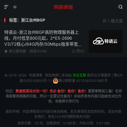



标签：浙江台州BGP
共 1 篇文章
特语云-浙江台州BGP高防物理服务器上
线，月付低至800元起，2*E5-2696
V3/72核心/64G内存/50Mbps独享带宽仅
需1000元/月，无视UDP/海外攻击，配备
独立服务器
阅读(4149)
赞(
0
)


傲盾防火墙
© 2019-2026
阿森博客
网站地图
| 本站由
冰云互联
提供云计算服务 |
豫ICP
备2025135810号-1
|
豫公网安备 41132402411697号
切记：
数据就是站长的一切！务必 备份！备份！备份！
重要事情说三遍！任何
商家都有跑路的可能，所以一定要记住备份！本站所发布内容只起综合对比作
用，非推荐引导行为
版权声明：阿森博客部分内容均来自网络，若无意侵犯到您的权利，请及时联
系我们，将在72小时内删除相关内容！
请求次数：35 次，加载用时：0.169 秒，内存占用：5.07 MB