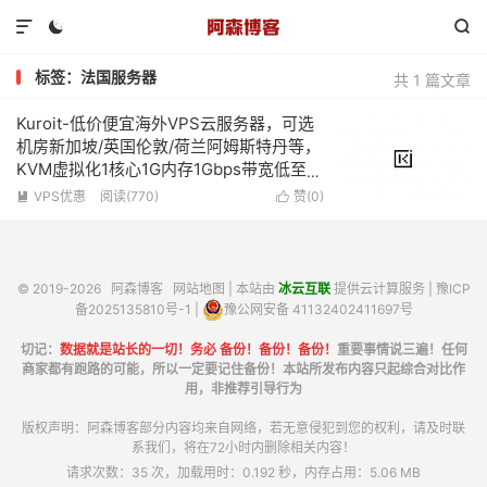



标签：法国服务器
共 1 篇文章
Kuroit-低价便宜海外VPS云服务器，可选
机房新加坡/英国伦敦/荷兰阿姆斯特丹等，
KVM虚拟化1核心1G内存1Gbps带宽低至
£12/年
VPS优惠
阅读(770)
赞(
0
)


© 2019-2026
阿森博客
网站地图
| 本站由
冰云互联
提供云计算服务 |
豫ICP
备2025135810号-1
|
豫公网安备 41132402411697号
切记：
数据就是站长的一切！务必 备份！备份！备份！
重要事情说三遍！任何
商家都有跑路的可能，所以一定要记住备份！本站所发布内容只起综合对比作
用，非推荐引导行为
版权声明：阿森博客部分内容均来自网络，若无意侵犯到您的权利，请及时联
系我们，将在72小时内删除相关内容！
请求次数：35 次，加载用时：0.192 秒，内存占用：5.06 MB