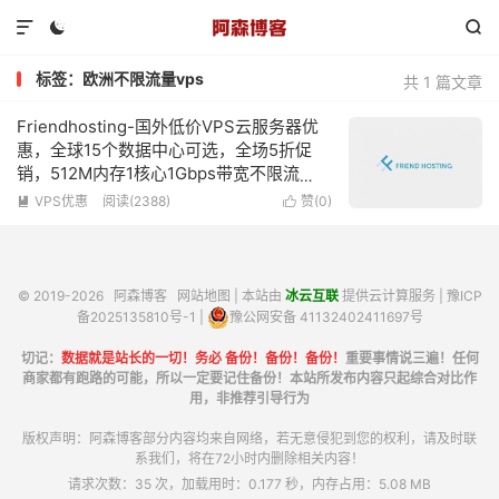



标签：欧洲不限流量vps
共 1 篇文章
Friendhosting-国外低价VPS云服务器优
惠，全球15个数据中心可选，全场5折促
销，512M内存1核心1Gbps带宽不限流
量，低至€1.74/月
VPS优惠
阅读(2388)
赞(
0
)


© 2019-2026
阿森博客
网站地图
| 本站由
冰云互联
提供云计算服务 |
豫ICP
备2025135810号-1
|
豫公网安备 41132402411697号
切记：
数据就是站长的一切！务必 备份！备份！备份！
重要事情说三遍！任何
商家都有跑路的可能，所以一定要记住备份！本站所发布内容只起综合对比作
用，非推荐引导行为
版权声明：阿森博客部分内容均来自网络，若无意侵犯到您的权利，请及时联
系我们，将在72小时内删除相关内容！
请求次数：35 次，加载用时：0.177 秒，内存占用：5.08 MB