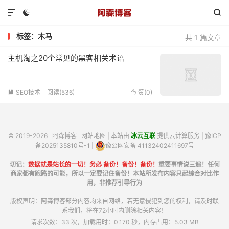



标签：木马
共 1 篇文章
主机淘之20个常见的黑客相关术语
SEO技术
阅读(536)
赞(
0
)


© 2019-2026
阿森博客
网站地图
| 本站由
冰云互联
提供云计算服务 |
豫ICP
备2025135810号-1
|
豫公网安备 41132402411697号
切记：
数据就是站长的一切！务必 备份！备份！备份！
重要事情说三遍！任何
商家都有跑路的可能，所以一定要记住备份！本站所发布内容只起综合对比作
用，非推荐引导行为
版权声明：阿森博客部分内容均来自网络，若无意侵犯到您的权利，请及时联
系我们，将在72小时内删除相关内容！
请求次数：33 次，加载用时：0.170 秒，内存占用：5.03 MB