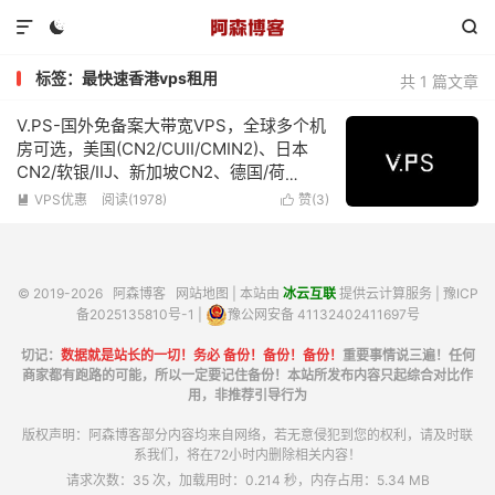



标签：最快速香港vps租用
共 1 篇文章
V.PS-国外免备案大带宽VPS，全球多个机
房可选，美国(CN2/CUII/CMIN2)、日本
CN2/软银/IIJ、新加坡CN2、德国/荷
兰/CN2+CUII、英国CUII，特价优惠低至
VPS优惠
阅读(1978)
赞(
3
)


€6.95/月
© 2019-2026
阿森博客
网站地图
| 本站由
冰云互联
提供云计算服务 |
豫ICP
备2025135810号-1
|
豫公网安备 41132402411697号
切记：
数据就是站长的一切！务必 备份！备份！备份！
重要事情说三遍！任何
商家都有跑路的可能，所以一定要记住备份！本站所发布内容只起综合对比作
用，非推荐引导行为
版权声明：阿森博客部分内容均来自网络，若无意侵犯到您的权利，请及时联
系我们，将在72小时内删除相关内容！
请求次数：35 次，加载用时：0.214 秒，内存占用：5.34 MB