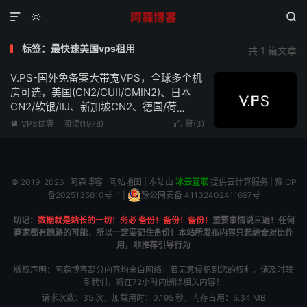



标签：最快速美国vps租用
共 1 篇文章
V.PS-国外免备案大带宽VPS，全球多个机
房可选，美国(CN2/CUII/CMIN2)、日本
CN2/软银/IIJ、新加坡CN2、德国/荷
兰/CN2+CUII、英国CUII，特价优惠低至
VPS优惠
阅读(1978)
赞(
3
)


€6.95/月
© 2019-2026
阿森博客
网站地图
| 本站由
冰云互联
提供云计算服务 |
豫ICP
备2025135810号-1
|
豫公网安备 41132402411697号
切记：
数据就是站长的一切！务必 备份！备份！备份！
重要事情说三遍！任何
商家都有跑路的可能，所以一定要记住备份！本站所发布内容只起综合对比作
用，非推荐引导行为
版权声明：阿森博客部分内容均来自网络，若无意侵犯到您的权利，请及时联
系我们，将在72小时内删除相关内容！
请求次数：35 次，加载用时：0.195 秒，内存占用：5.34 MB