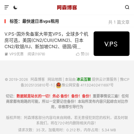



标签：最快速日本vps租用
共 1 篇文章
V.PS-国外免备案大带宽VPS，全球多个机
房可选，美国(CN2/CUII/CMIN2)、日本
CN2/软银/IIJ、新加坡CN2、德国/荷
兰/CN2+CUII、英国CUII，特价优惠低至
VPS优惠
阅读(1978)
赞(
3
)


€6.95/月
© 2019-2026
阿森博客
网站地图
| 本站由
冰云互联
提供云计算服务 |
豫ICP
备2025135810号-1
|
豫公网安备 41132402411697号
切记：
数据就是站长的一切！务必 备份！备份！备份！
重要事情说三遍！任何
商家都有跑路的可能，所以一定要记住备份！本站所发布内容只起综合对比作
用，非推荐引导行为
版权声明：阿森博客部分内容均来自网络，若无意侵犯到您的权利，请及时联
系我们，将在72小时内删除相关内容！
请求次数：35 次，加载用时：0.212 秒，内存占用：5.34 MB